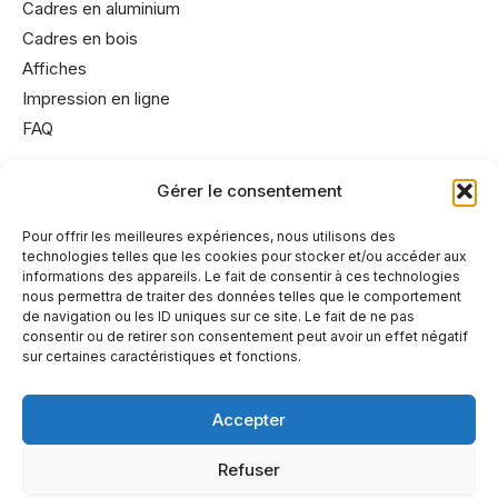
Cadres en aluminium
Cadres en bois
Affiches
Impression en ligne
FAQ
Gérer le consentement
Informations utiles
Conditions générales de vente
Pour offrir les meilleures expériences, nous utilisons des
technologies telles que les cookies pour stocker et/ou accéder aux
Mentions légales
informations des appareils. Le fait de consentir à ces technologies
Politique de cookies
nous permettra de traiter des données telles que le comportement
de navigation ou les ID uniques sur ce site. Le fait de ne pas
Politique de confidentialité
consentir ou de retirer son consentement peut avoir un effet négatif
sur certaines caractéristiques et fonctions.
Accepter
A propos
Refuser
Partenaires